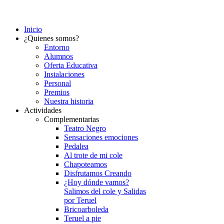
Inicio
¿Quienes somos?
Entorno
Alumnos
Oferta Educativa
Instalaciones
Personal
Premios
Nuestra historia
Actividades
Complementarias
Teatro Negro
Sensaciones emociones
Pedalea
Al trote de mi cole
Chapoteamos
Disfrutamos Creando
¿Hoy dónde vamos?
Salimos del cole y Salidas
por Teruel
Bricoarboleda
Teruel a pie