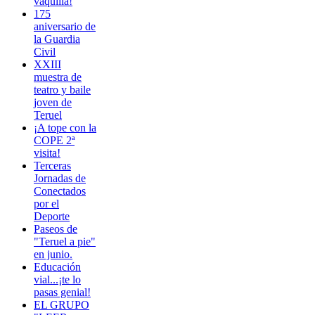
vaquilla!
175
aniversario de
la Guardia
Civil
XXIII
muestra de
teatro y baile
joven de
Teruel
¡A tope con la
COPE 2ª
visita!
Terceras
Jornadas de
Conectados
por el
Deporte
Paseos de
"Teruel a pie"
en junio.
Educación
vial...¡te lo
pasas genial!
EL GRUPO