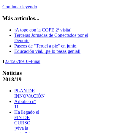
Continuar leyendo
Más artículos...
¡A tope con la COPE 2ª visita!
Terceras Jornadas de Conectados por el
Deporte
Paseos de "Teruel a pie" en junio.
Educación vial...¡te lo pasas genial!
1
2
3
4
5
6
7
8
9
10
»
Final
Noticias
2018/19
PLAN DE
INNOVACIÓN
Arbolico nº
11
Ha llegado el
FIN DE
CURSO
¡viva la