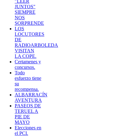
"LEER
JUNTOS"
SIEMPRE
NOS
SORPRENDE
LOS
LOCUTORES
DE
RADIOARBOLEDA
VISITAN
LA COPE.
Certamenes y
concursos.
Todo
esfuerzo tiene
su
recompensa.
ALBARRACÍN
AVENTURA
PASEOS DE
TERUEL A
PIE DE
MAYO
Elecciones en
el PCI.