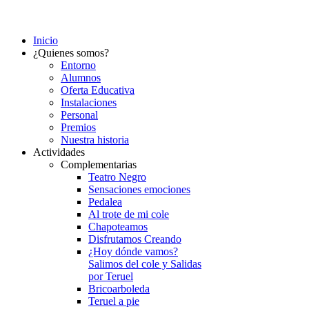
Inicio
¿Quienes somos?
Entorno
Alumnos
Oferta Educativa
Instalaciones
Personal
Premios
Nuestra historia
Actividades
Complementarias
Teatro Negro
Sensaciones emociones
Pedalea
Al trote de mi cole
Chapoteamos
Disfrutamos Creando
¿Hoy dónde vamos?
Salimos del cole y Salidas
por Teruel
Bricoarboleda
Teruel a pie