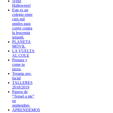
¡Feliz
Halloween!
Este es un
colegio entre
cien mil
unidos para
correr contra
la leucemia
infantil.
PLANETA
MÓVIL
LA VUELTA
AL COLE
Prepara y
come tu
pizza.
Terapia oro-
facial
TALLERES
2018/2019
Paseos de
“Teruel a pie”
en
septiembre.
APRENDEMOS