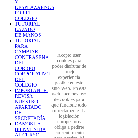
Y
DESPLAZARNOS
POR EL
COLEGIO
TUTORIAL
LAVADO
DE MANOS
TUTORIAL
PARA
CAMBIAR
Acepto usar
CONTRASEÑA
cookies para
DEL
poder disfrutar de
CORREO
la mejor
CORPORATIVO
experiencia
DEL
posible en este
COLEGIO
sitio Web. En esta
IMPORTANTE:
web hacemos uso
REVISA
de cookies para
NUESTRO
que funcione todo
APARTADO
correctamente. La
DE
legislación
SECRETARÍA
europea nos
DAMOS LA
obliga a pedirte
BIENVENIDA
consentimiento
AL CURSO