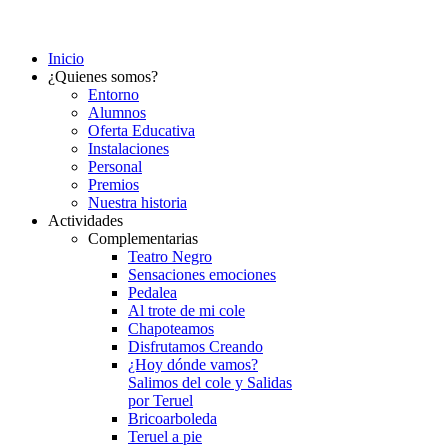
Inicio
¿Quienes somos?
Entorno
Alumnos
Oferta Educativa
Instalaciones
Personal
Premios
Nuestra historia
Actividades
Complementarias
Teatro Negro
Sensaciones emociones
Pedalea
Al trote de mi cole
Chapoteamos
Disfrutamos Creando
¿Hoy dónde vamos?
Salimos del cole y Salidas
por Teruel
Bricoarboleda
Teruel a pie