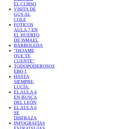
EL CURSO
VISITA DE
GUS AL
COLE
FOTICOS
AULA 7 EN
EL HUERTO
DE ISMAEL
BARBOLEDA
"DEJAME
QUE TE
CUENTE"
TODOPODEROSOS
EBO 1
HASTA
SIEMPRE,
LUCÍA.
EL AULA 4
EN BUSCA
DEL LEÓN
EL AULA 6
SE
DISFRAZA
INFOGRAFÍAS
ESTRATEGÍAS