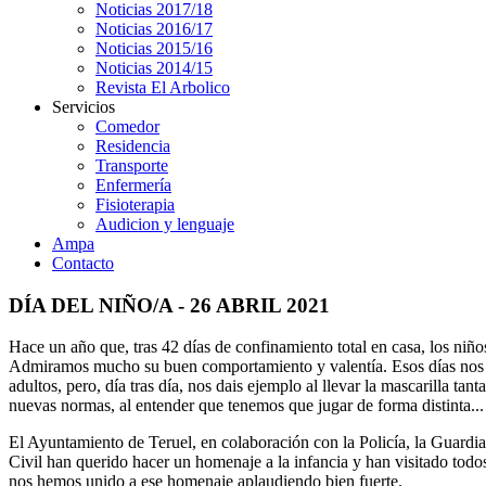
Noticias 2017/18
Noticias 2016/17
Noticias 2015/16
Noticias 2014/15
Revista El Arbolico
Servicios
Comedor
Residencia
Transporte
Enfermería
Fisioterapia
Audicion y lenguaje
Ampa
Contacto
DÍA DEL NIÑO/A - 26 ABRIL 2021
Hace un año que, tras 42 días de confinamiento total en casa, los niños/
Admiramos mucho su buen comportamiento y valentía. Esos días nos d
adultos, pero, día tras día, nos dais ejemplo al llevar la mascarilla tant
nuevas normas, al entender que tenemos que jugar de forma distinta...
El Ayuntamiento de Teruel, en colaboración con la Policía, la Guardi
Civil han querido hacer un homenaje a la infancia y han visitado todos
nos hemos unido a ese homenaje aplaudiendo bien fuerte.