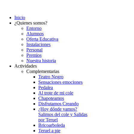
Inicio
¿Quienes somos?
Entorno
Alumnos
Oferta Educativa
Instalaciones
Personal
Premios
Nuestra historia
Actividades
Complementarias
Teatro Negro
Sensaciones emociones
Pedalea
Al trote de mi cole
Chapoteamos
Disfrutamos Creando
¿Hoy dónde vamos?
Salimos del cole y Salidas
por Teruel
Bricoarboleda
Teruel a pie