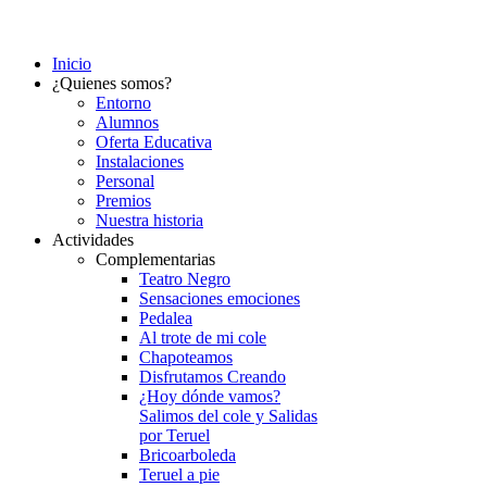
Inicio
¿Quienes somos?
Entorno
Alumnos
Oferta Educativa
Instalaciones
Personal
Premios
Nuestra historia
Actividades
Complementarias
Teatro Negro
Sensaciones emociones
Pedalea
Al trote de mi cole
Chapoteamos
Disfrutamos Creando
¿Hoy dónde vamos?
Salimos del cole y Salidas
por Teruel
Bricoarboleda
Teruel a pie