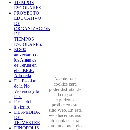
TIEMPOS
ESCOLARES
PROYECTO
EDUCATIVO
DE
ORGANIZACIÓN
DE
TIEMPOS
ESCOLARES.
El 800
aniversario de
los Amantes
de Teruel en
el C.P.E.E.
Arboleda
Acepto usar
Día Escolar
cookies para
de la No
poder disfrutar de
Violencia y la
la mejor
Paz.
experiencia
Fiesta del
posible en este
invierno.
sitio Web. En esta
DESPEDIDA
web hacemos uso
DEL
de cookies para
TRIMESTRE
que funcione todo
DINÓPOLIS