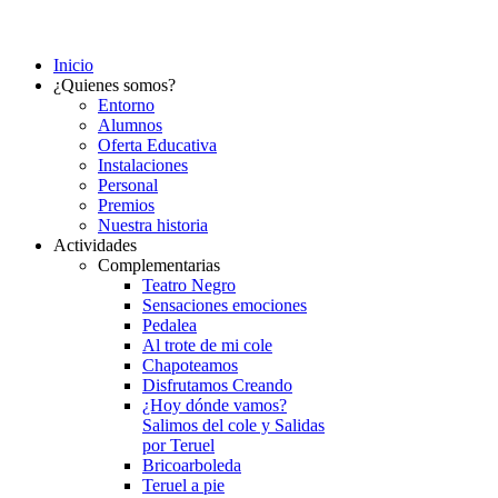
Inicio
¿Quienes somos?
Entorno
Alumnos
Oferta Educativa
Instalaciones
Personal
Premios
Nuestra historia
Actividades
Complementarias
Teatro Negro
Sensaciones emociones
Pedalea
Al trote de mi cole
Chapoteamos
Disfrutamos Creando
¿Hoy dónde vamos?
Salimos del cole y Salidas
por Teruel
Bricoarboleda
Teruel a pie