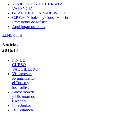
VIAJE DE FIN DE CURSO A
VALENCIA
GRAN CIRCO ARBOLIWOOD
C.P.E.E. Arboleda y Conservatorio
Profesional de Música.
Aquí jugamos todos.
1
2
3
4
5
»
Final
Noticias
2016/17
FIN DE
CURSO
VAQUILLERO
Visitamos el
Ayuntamiento,
el Torico y
los Toriles.
Bricoarboleda
y Disfrutamos
Creando
Leer Juntos
IX Certamen