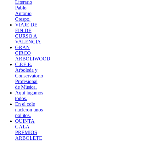
Literario
Pablo
Antonio
Crespo.
VIAJE DE
FIN DE
CURSO A
VALENCIA
GRAN
CIRCO
ARBOLIWOOD
C.P.E.E.
Arboleda y
Conservatorio
Profesional
de Música.
Aquí jugamos
todos.
En el cole
nacieron unos
pollitos.
QUINTA
GALA
PREMIOS
ARBOLETE