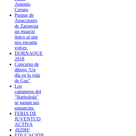
Antonio
Crespo
Parque de
Atracciones
de Zaragoza
un espacio
único al que
nos encanta
volver.
DORNAQUE
2018
Concurso de
dibujo ‘Un
día en la vida
de Gus"
Los
camareros del
"Barboleda"
se gastan sus
ganancias.
FERIA DE
JUVENTUD
ACTIVA
¡H20H!
EDUCACIÓN