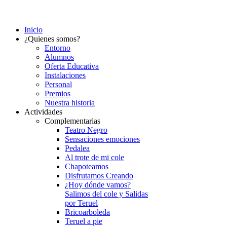
Inicio
¿Quienes somos?
Entorno
Alumnos
Oferta Educativa
Instalaciones
Personal
Premios
Nuestra historia
Actividades
Complementarias
Teatro Negro
Sensaciones emociones
Pedalea
Al trote de mi cole
Chapoteamos
Disfrutamos Creando
¿Hoy dónde vamos?
Salimos del cole y Salidas
por Teruel
Bricoarboleda
Teruel a pie