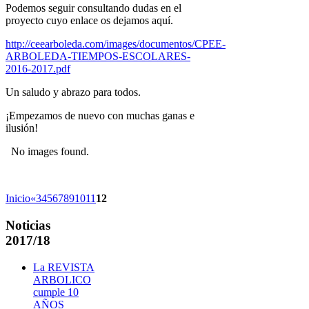
Podemos seguir consultando dudas en el
proyecto cuyo enlace os dejamos aquí.
http://ceearboleda.com/images/documentos/CPEE-
ARBOLEDA-TIEMPOS-ESCOLARES-
2016-2017.pdf
Un saludo y abrazo para todos.
¡Empezamos de nuevo con muchas ganas e
ilusión!
No images found.
Inicio
«
3
4
5
6
7
8
9
10
11
12
Noticias
2017/18
La REVISTA
ARBOLICO
cumple 10
AÑOS