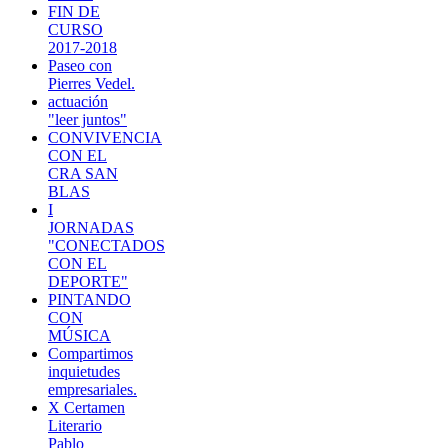
FIN DE
CURSO
2017-2018
Paseo con
Pierres Vedel.
actuación
"leer juntos"
CONVIVENCIA
CON EL
CRA SAN
BLAS
I
JORNADAS
"CONECTADOS
CON EL
DEPORTE"
PINTANDO
CON
MÚSICA
Compartimos
inquietudes
empresariales.
X Certamen
Literario
Pablo