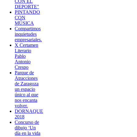
CON EL
DEPORTE"
PINTANDO
CON
MÚSICA
Compartimos
inquietudes
empresariales.
X Certamen
Literario
Pablo
Antonio
Crespo
Parque de
Atracciones
de Zaragoza
un espacio
único al que
nos encanta
volver.
DORNAQUE
2018
Concurso de
dibujo ‘Un
día en la vida