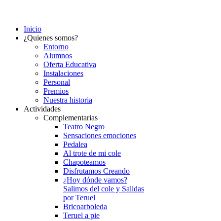
Inicio
¿Quienes somos?
Entorno
Alumnos
Oferta Educativa
Instalaciones
Personal
Premios
Nuestra historia
Actividades
Complementarias
Teatro Negro
Sensaciones emociones
Pedalea
Al trote de mi cole
Chapoteamos
Disfrutamos Creando
¿Hoy dónde vamos?
Salimos del cole y Salidas
por Teruel
Bricoarboleda
Teruel a pie