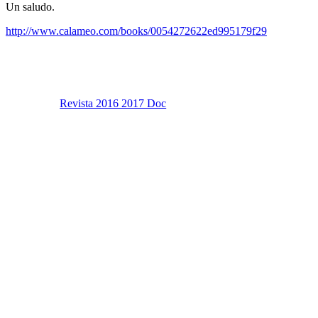
Un saludo.
http://www.calameo.com/books/0054272622ed995179f29
Revista 2016 2017 Doc