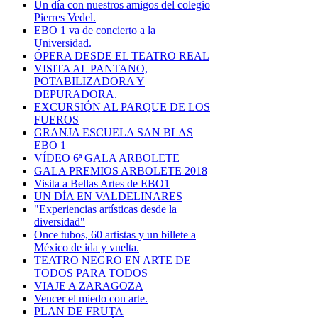
Un día con nuestros amigos del colegio
Pierres Vedel.
EBO 1 va de concierto a la
Universidad.
ÓPERA DESDE EL TEATRO REAL
VISITA AL PANTANO,
POTABILIZADORA Y
DEPURADORA.
EXCURSIÓN AL PARQUE DE LOS
FUEROS
GRANJA ESCUELA SAN BLAS
EBO 1
VÍDEO 6ª GALA ARBOLETE
GALA PREMIOS ARBOLETE 2018
Visita a Bellas Artes de EBO1
UN DÍA EN VALDELINARES
"Experiencias artísticas desde la
diversidad"
Once tubos, 60 artistas y un billete a
México de ida y vuelta.
TEATRO NEGRO EN ARTE DE
TODOS PARA TODOS
VIAJE A ZARAGOZA
Vencer el miedo con arte.
PLAN DE FRUTA