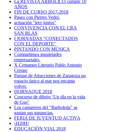
La REVISTA ARBOLICO cumple 10
AÑOS
FIN DE CURSO 2017-2018
Paseo con Pierres Vedel.
actuación "leer juntos"
CONVIVENCIA CON EL CRA
SAN BLAS
I JORNADAS "CONECTADOS
CON EL DEPORTE"
PINTANDO CON MÚSICA
Compartimos inquietudes
empresariales.
X Certamen Literario Pablo Antonio
Crespo
Parque de Atracciones de Zaragoza un
espacio único al que nos encanta
volver.
DORNAQUE 2018
Concurso de dibujo ‘Un día en la vida
de Gus"
Los camareros del "Barboleda" se
gastan sus ganancias.
FERIA DE JUVENTUD ACTIVA
¡H20H!
EDUCACIÓN VIAL 2018