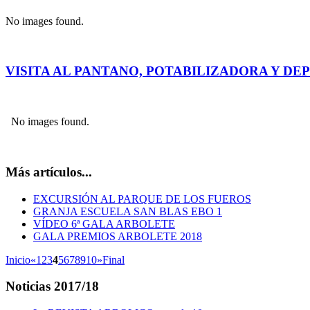
No images found.
VISITA AL PANTANO, POTABILIZADORA Y DE
No images found.
Más artículos...
EXCURSIÓN AL PARQUE DE LOS FUEROS
GRANJA ESCUELA SAN BLAS EBO 1
VÍDEO 6ª GALA ARBOLETE
GALA PREMIOS ARBOLETE 2018
Inicio
«
1
2
3
4
5
6
7
8
9
10
»
Final
Noticias
2017/18