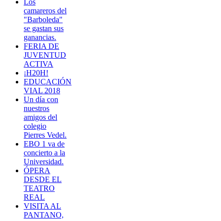
Los
camareros del
"Barboleda"
se gastan sus
ganancias.
FERIA DE
JUVENTUD
ACTIVA
¡H20H!
EDUCACIÓN
VIAL 2018
Un día con
nuestros
amigos del
colegio
Pierres Vedel.
EBO 1 va de
concierto a la
Universidad.
ÓPERA
DESDE EL
TEATRO
REAL
VISITA AL
PANTANO,