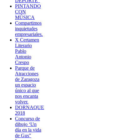
DEPORTE"
PINTANDO
CON
MÚSICA
Compartimos
inquietudes
empresariales.
X Certamen
Literario
Pablo
Antonio
Crespo
Parque de
Atracciones
de Zaragoza
un espacio
único al que
nos encanta
volver.
DORNAQUE
2018
Concurso de
dibujo ‘Un
día en la vida
de Gus"