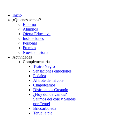
Inicio
¿Quienes somos?
Entorno
Alumnos
Oferta Educativa
Instalaciones
Personal
Premios
Nuestra historia
Actividades
Complementarias
Teatro Negro
Sensaciones emociones
Pedalea
Al trote de mi cole
Chapoteamos
Disfrutamos Creando
¿Hoy dónde vamos?
Salimos del cole y Salidas
por Teruel
Bricoarboleda
Teruel a pie