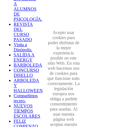
A
ALUMNOS
DE
PSICOLOGÍA.
REVISTA
DEL
Acepto usar
CURSO
cookies para
PASADO
poder disfrutar de
Visita a
la mejor
Dinópolis.
experiencia
SALIDA A
posible en este
ENERGY
sitio Web. En esta
BARBOLEDA
web hacemos uso
CONCURSO
de cookies para
DISELLO
que funcione todo
ARBOLEDA
correctamente. La
Y
legislación
HALLOWEEN
europea nos
Compartimos
obliga a pedirte
recreo.
consentimiento
NUEVOS
para usarlas. Al
TIEMPOS
usar nuestra
ESCOLARES
página web
FELIZ
aceptas nuestra
COMIENZO