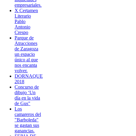
empresariales.
X Certamen
Literario
Pablo
Antonio
Crespo
Parque de
Atracciones
de Zaragoza
un espacio
único al que
nos encanta
volver.
DORNAQUE
2018
Concurso de
dibujo ‘Un
día en la vida
de Gus"
Los
camareros del
"Barboleda"
se gastan sus
ganancias.