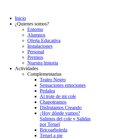
Inicio
¿Quienes somos?
Entorno
Alumnos
Oferta Educativa
Instalaciones
Personal
Premios
Nuestra historia
Actividades
Complementarias
Teatro Negro
Sensaciones emociones
Pedalea
Al trote de mi cole
Chapoteamos
Disfrutamos Creando
¿Hoy dónde vamos?
Salimos del cole y Salidas
por Teruel
Bricoarboleda
Teruel a pie