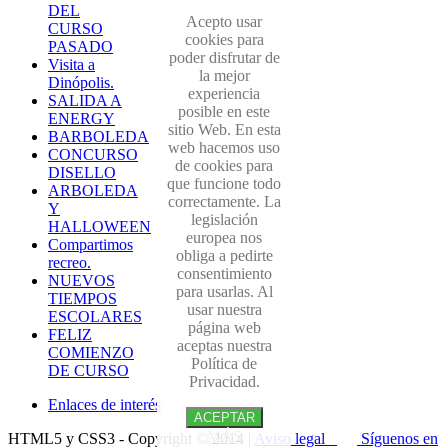
DEL
Acepto usar
CURSO
cookies para
PASADO
poder disfrutar de
Visita a
la mejor
Dinópolis.
experiencia
SALIDA A
posible en este
ENERGY
sitio Web. En esta
BARBOLEDA
web hacemos uso
CONCURSO
de cookies para
DISELLO
que funcione todo
ARBOLEDA
correctamente. La
Y
legislación
HALLOWEEN
europea nos
Compartimos
obliga a pedirte
recreo.
consentimiento
NUEVOS
para usarlas. Al
TIEMPOS
usar nuestra
ESCOLARES
página web
FELIZ
aceptas nuestra
COMIENZO
Política de
DE CURSO
Privacidad.
Enlaces de interés
ACEPTAR
MÁS
HTML5 y CSS3 - Copyright © 2014 |
Aviso legal
Síguenos en