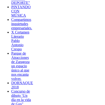
DEPORTE"
PINTANDO
CON
MÚSICA
Compartimos
inquietudes
empresariales.
X Certamen
Literario
Pablo
Antonio
Crespo
Parque de
Atracciones
de Zaragoza
un espacio
único al que
nos encanta
volver.
DORNAQUE
2018
Concurso de
dibujo ‘Un
día en la vida
de Gus"