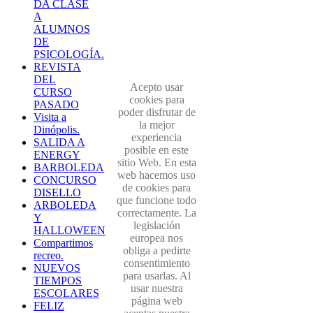
DA CLASE
A
ALUMNOS
DE
PSICOLOGÍA.
REVISTA
DEL
Acepto usar
CURSO
cookies para
PASADO
poder disfrutar de
Visita a
la mejor
Dinópolis.
experiencia
SALIDA A
posible en este
ENERGY
sitio Web. En esta
BARBOLEDA
web hacemos uso
CONCURSO
de cookies para
DISELLO
que funcione todo
ARBOLEDA
correctamente. La
Y
legislación
HALLOWEEN
europea nos
Compartimos
obliga a pedirte
recreo.
consentimiento
NUEVOS
para usarlas. Al
TIEMPOS
usar nuestra
ESCOLARES
página web
FELIZ