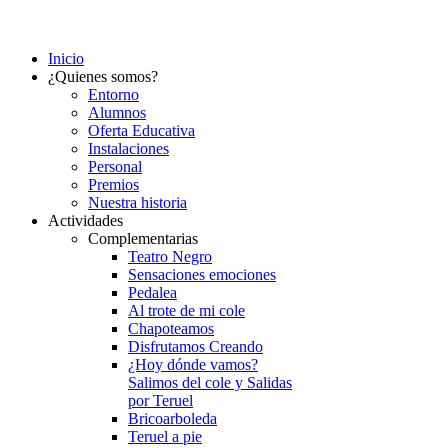
Inicio
¿Quienes somos?
Entorno
Alumnos
Oferta Educativa
Instalaciones
Personal
Premios
Nuestra historia
Actividades
Complementarias
Teatro Negro
Sensaciones emociones
Pedalea
Al trote de mi cole
Chapoteamos
Disfrutamos Creando
¿Hoy dónde vamos?
Salimos del cole y Salidas
por Teruel
Bricoarboleda
Teruel a pie