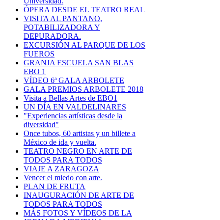
Universidad.
ÓPERA DESDE EL TEATRO REAL
VISITA AL PANTANO,
POTABILIZADORA Y
DEPURADORA.
EXCURSIÓN AL PARQUE DE LOS
FUEROS
GRANJA ESCUELA SAN BLAS
EBO 1
VÍDEO 6ª GALA ARBOLETE
GALA PREMIOS ARBOLETE 2018
Visita a Bellas Artes de EBO1
UN DÍA EN VALDELINARES
"Experiencias artísticas desde la
diversidad"
Once tubos, 60 artistas y un billete a
México de ida y vuelta.
TEATRO NEGRO EN ARTE DE
TODOS PARA TODOS
VIAJE A ZARAGOZA
Vencer el miedo con arte.
PLAN DE FRUTA
INAUGURACIÓN DE ARTE DE
TODOS PARA TODOS
MÁS FOTOS Y VÍDEOS DE LA