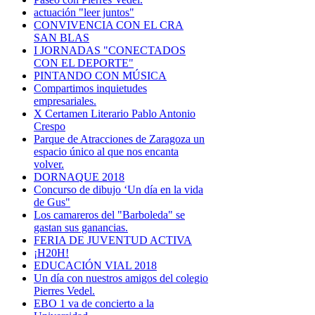
actuación "leer juntos"
CONVIVENCIA CON EL CRA
SAN BLAS
I JORNADAS "CONECTADOS
CON EL DEPORTE"
PINTANDO CON MÚSICA
Compartimos inquietudes
empresariales.
X Certamen Literario Pablo Antonio
Crespo
Parque de Atracciones de Zaragoza un
espacio único al que nos encanta
volver.
DORNAQUE 2018
Concurso de dibujo ‘Un día en la vida
de Gus"
Los camareros del "Barboleda" se
gastan sus ganancias.
FERIA DE JUVENTUD ACTIVA
¡H20H!
EDUCACIÓN VIAL 2018
Un día con nuestros amigos del colegio
Pierres Vedel.
EBO 1 va de concierto a la