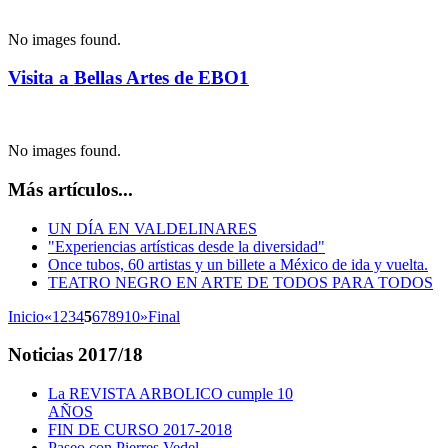
No images found.
Visita a Bellas Artes de EBO1
No images found.
Más artículos...
UN DÍA EN VALDELINARES
"Experiencias artísticas desde la diversidad"
Once tubos, 60 artistas y un billete a México de ida y vuelta.
TEATRO NEGRO EN ARTE DE TODOS PARA TODOS
Inicio
«
1
2
3
4
5
6
7
8
9
10
»
Final
Noticias
2017/18
La REVISTA ARBOLICO cumple 10
AÑOS
FIN DE CURSO 2017-2018
Paseo con Pierres Vedel.