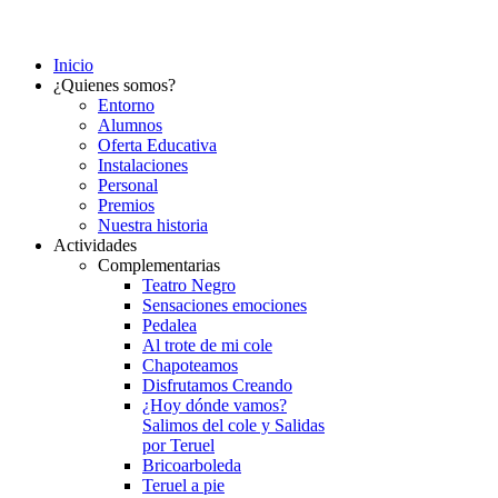
Inicio
¿Quienes somos?
Entorno
Alumnos
Oferta Educativa
Instalaciones
Personal
Premios
Nuestra historia
Actividades
Complementarias
Teatro Negro
Sensaciones emociones
Pedalea
Al trote de mi cole
Chapoteamos
Disfrutamos Creando
¿Hoy dónde vamos?
Salimos del cole y Salidas
por Teruel
Bricoarboleda
Teruel a pie