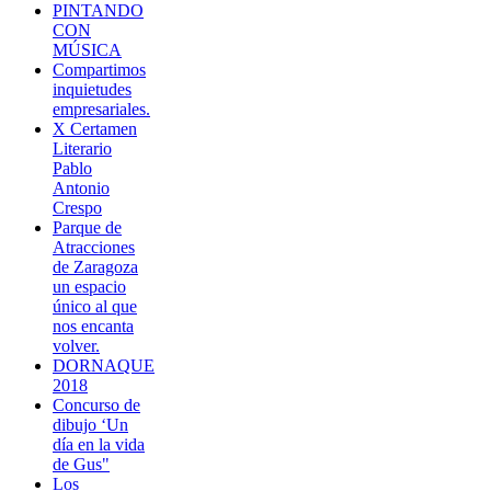
PINTANDO
CON
MÚSICA
Compartimos
inquietudes
empresariales.
X Certamen
Literario
Pablo
Antonio
Crespo
Parque de
Atracciones
de Zaragoza
un espacio
único al que
nos encanta
volver.
DORNAQUE
2018
Concurso de
dibujo ‘Un
día en la vida
de Gus"
Los