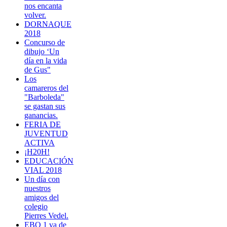
nos encanta
volver.
DORNAQUE
2018
Concurso de
dibujo ‘Un
día en la vida
de Gus"
Los
camareros del
"Barboleda"
se gastan sus
ganancias.
FERIA DE
JUVENTUD
ACTIVA
¡H20H!
EDUCACIÓN
VIAL 2018
Un día con
nuestros
amigos del
colegio
Pierres Vedel.
EBO 1 va de