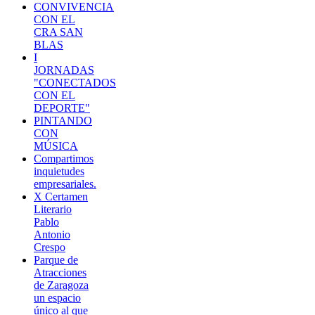
CONVIVENCIA
CON EL
CRA SAN
BLAS
I
JORNADAS
"CONECTADOS
CON EL
DEPORTE"
PINTANDO
CON
MÚSICA
Compartimos
inquietudes
empresariales.
X Certamen
Literario
Pablo
Antonio
Crespo
Parque de
Atracciones
de Zaragoza
un espacio
único al que