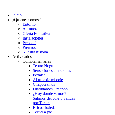
Inicio
¿Quienes somos?
Entorno
Alumnos
Oferta Educativa
Instalaciones
Personal
Premios
Nuestra historia
Actividades
Complementarias
Teatro Negro
Sensaciones emociones
Pedalea
Al trote de mi cole
Chapoteamos
Disfrutamos Creando
¿Hoy dónde vamos?
Salimos del cole y Salidas
por Teruel
Bricoarboleda
Teruel a pie