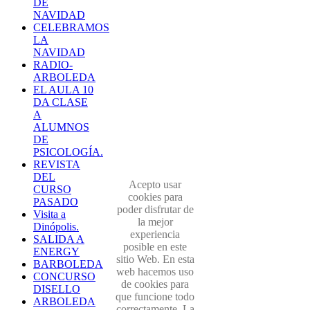
DE
NAVIDAD
CELEBRAMOS
LA
NAVIDAD
RADIO-
ARBOLEDA
EL AULA 10
DA CLASE
A
ALUMNOS
DE
PSICOLOGÍA.
REVISTA
DEL
Acepto usar
CURSO
cookies para
PASADO
poder disfrutar de
Visita a
la mejor
Dinópolis.
experiencia
SALIDA A
posible en este
ENERGY
sitio Web. En esta
BARBOLEDA
web hacemos uso
CONCURSO
de cookies para
DISELLO
que funcione todo
ARBOLEDA
correctamente. La