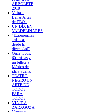
ARBOLETE
2018
Visita a
Bellas Artes
de EBO1
UN DÍA EN
VALDELINARES
"Experiencias
artísticas
desde la
diversidad"
Once tubos,
60 artistas y
un billete a
México de
ida y vuelta.
TEATRO
NEGRO EN
ARTE DE
TODOS
PARA
TODOS
VIAJE A
ZARAGOZA
Vencer el