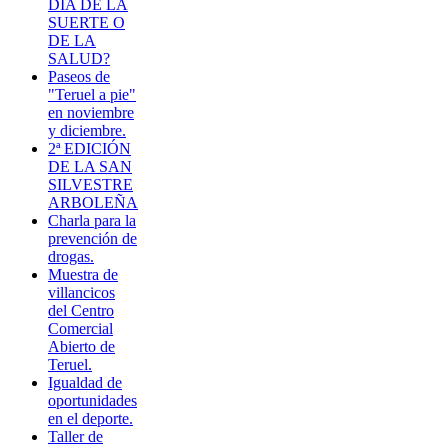
DÍA DE LA
SUERTE O
DE LA
SALUD?
Paseos de
"Teruel a pie"
en noviembre
y diciembre.
2ª EDICIÓN
DE LA SAN
SILVESTRE
ARBOLEÑA
Charla para la
prevención de
drogas.
Muestra de
villancicos
del Centro
Comercial
Abierto de
Teruel.
Igualdad de
oportunidades
en el deporte.
Taller de