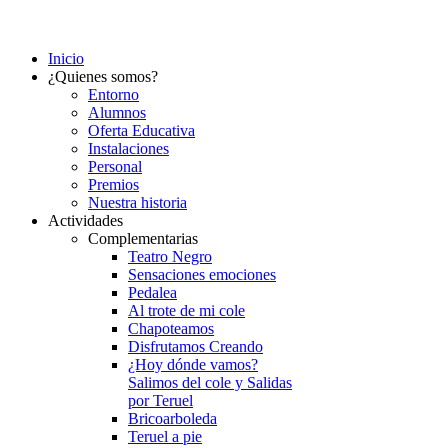
Inicio
¿Quienes somos?
Entorno
Alumnos
Oferta Educativa
Instalaciones
Personal
Premios
Nuestra historia
Actividades
Complementarias
Teatro Negro
Sensaciones emociones
Pedalea
Al trote de mi cole
Chapoteamos
Disfrutamos Creando
¿Hoy dónde vamos?
Salimos del cole y Salidas
por Teruel
Bricoarboleda
Teruel a pie