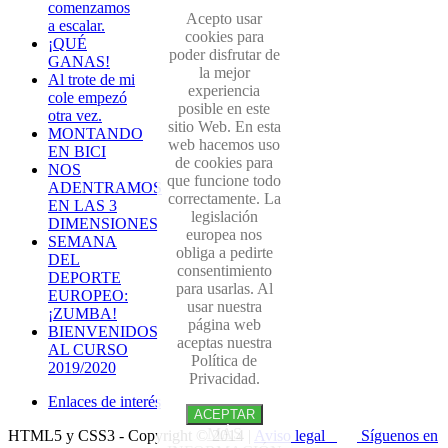
comenzamos
Acepto usar
a escalar.
cookies para
¡QUÉ
poder disfrutar de
GANAS!
la mejor
Al trote de mi
experiencia
cole empezó
posible en este
otra vez.
sitio Web. En esta
MONTANDO
web hacemos uso
EN BICI
de cookies para
NOS
que funcione todo
ADENTRAMOS
correctamente. La
EN LAS 3
legislación
DIMENSIONES
europea nos
SEMANA
obliga a pedirte
DEL
consentimiento
DEPORTE
para usarlas. Al
EUROPEO:
usar nuestra
¡ZUMBA!
página web
BIENVENIDOS
aceptas nuestra
AL CURSO
Política de
2019/2020
Privacidad.
Enlaces de interés
ACEPTAR
MÁS
HTML5 y CSS3 - Copyright © 2014 |
Aviso legal
Síguenos en