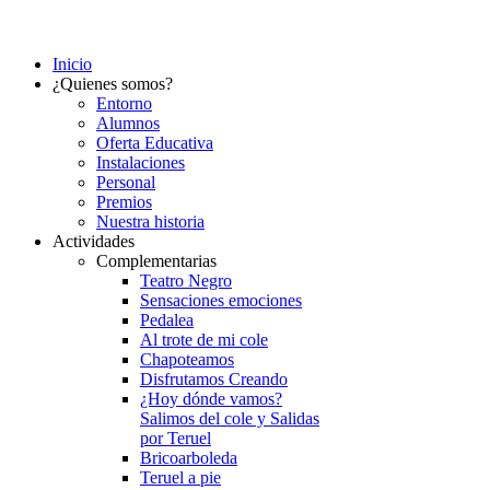
Inicio
¿Quienes somos?
Entorno
Alumnos
Oferta Educativa
Instalaciones
Personal
Premios
Nuestra historia
Actividades
Complementarias
Teatro Negro
Sensaciones emociones
Pedalea
Al trote de mi cole
Chapoteamos
Disfrutamos Creando
¿Hoy dónde vamos?
Salimos del cole y Salidas
por Teruel
Bricoarboleda
Teruel a pie