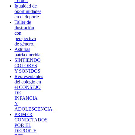
Teruel.
Igualdad de
oportunidades
en el deporte.
Taller de
ilustración
con
perspectiva
de género.
Asturias
patria querida
SINTIENDO
COLORES
Y SONIDOS
Representantes
del colegio en
el CONSEJO
DE
INFANCIA
Y
ADOLESCENCIA.
PRIMER
CONECTADOS
POR EL
DEPORTE