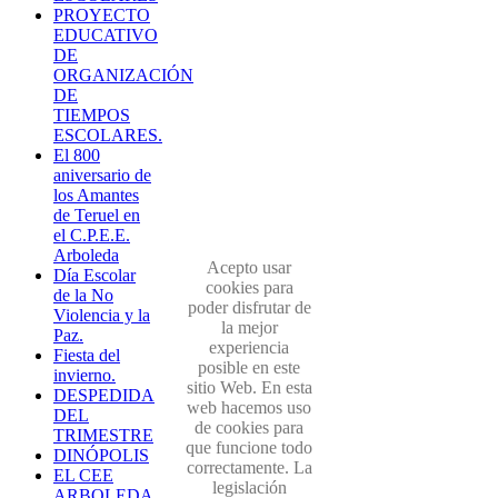
PROYECTO
EDUCATIVO
DE
ORGANIZACIÓN
DE
TIEMPOS
ESCOLARES.
El 800
aniversario de
los Amantes
de Teruel en
el C.P.E.E.
Arboleda
Acepto usar
Día Escolar
cookies para
de la No
poder disfrutar de
Violencia y la
la mejor
Paz.
experiencia
Fiesta del
posible en este
invierno.
sitio Web. En esta
DESPEDIDA
web hacemos uso
DEL
de cookies para
TRIMESTRE
que funcione todo
DINÓPOLIS
correctamente. La
EL CEE
legislación
ARBOLEDA