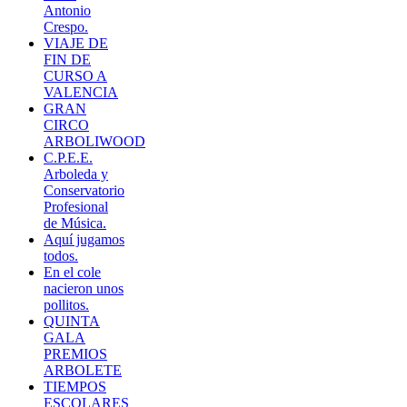
Antonio
Crespo.
VIAJE DE
FIN DE
CURSO A
VALENCIA
GRAN
CIRCO
ARBOLIWOOD
C.P.E.E.
Arboleda y
Conservatorio
Profesional
de Música.
Aquí jugamos
todos.
En el cole
nacieron unos
pollitos.
QUINTA
GALA
PREMIOS
ARBOLETE
TIEMPOS
ESCOLARES