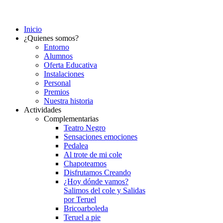
Inicio
¿Quienes somos?
Entorno
Alumnos
Oferta Educativa
Instalaciones
Personal
Premios
Nuestra historia
Actividades
Complementarias
Teatro Negro
Sensaciones emociones
Pedalea
Al trote de mi cole
Chapoteamos
Disfrutamos Creando
¿Hoy dónde vamos?
Salimos del cole y Salidas
por Teruel
Bricoarboleda
Teruel a pie