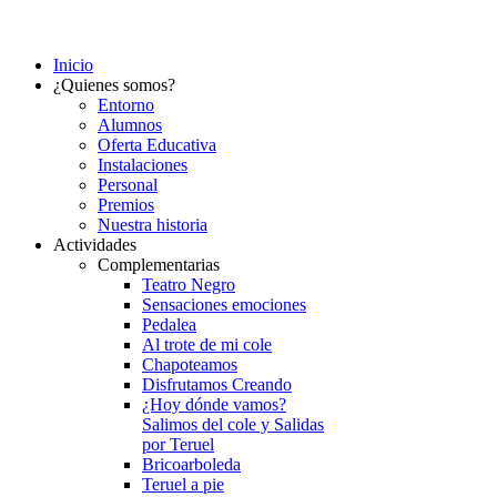
Inicio
¿Quienes somos?
Entorno
Alumnos
Oferta Educativa
Instalaciones
Personal
Premios
Nuestra historia
Actividades
Complementarias
Teatro Negro
Sensaciones emociones
Pedalea
Al trote de mi cole
Chapoteamos
Disfrutamos Creando
¿Hoy dónde vamos?
Salimos del cole y Salidas
por Teruel
Bricoarboleda
Teruel a pie