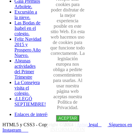
Gala Premios
cookies para
Arbolete.
poder disfrutar de
Excursión a
la mejor
la nieve.
experiencia
Las Bodas de
posible en este
Isabel en el
sitio Web. En esta
colegio.
web hacemos uso
Feliz Navidad
de cookies para
2015 y
que funcione todo
Prospero Año
correctamente. La
Nuevo.
legislación
Algunas
europea nos
actividades
obliga a pedirte
del Primer
consentimiento
Trimestre
para usarlas. Al
La Consejera
usar nuestra
visita el
página web
colegio.
aceptas nuestra
¡LLEGÓ
Política de
SEPTIEMBRE!
Privacidad.
Enlaces de interés
ACEPTAR
MÁS
HTML5 y CSS3 - Copyright © 2014 |
Aviso legal
Síguenos en
INFORMACIÓN
Instagram