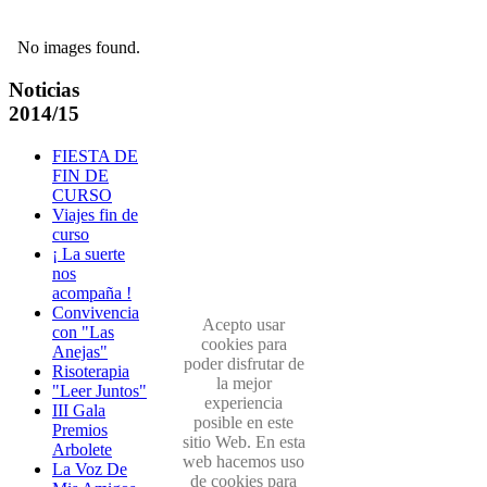
No images found.
Noticias
2014/15
FIESTA DE
FIN DE
CURSO
Viajes fin de
curso
¡ La suerte
nos
acompaña !
Convivencia
Acepto usar
con "Las
cookies para
Anejas"
poder disfrutar de
Risoterapia
la mejor
"Leer Juntos"
experiencia
III Gala
posible en este
Premios
sitio Web. En esta
Arbolete
web hacemos uso
La Voz De
de cookies para