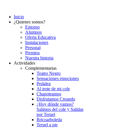
Inicio
¿Quienes somos?
Entorno
Alumnos
Oferta Educativa
Instalaciones
Personal
Premios
Nuestra historia
Actividades
Complementarias
Teatro Negro
Sensaciones emociones
Pedalea
Al trote de mi cole
Chapoteamos
Disfrutamos Creando
¿Hoy dónde vamos?
Salimos del cole y Salidas
por Teruel
Bricoarboleda
Teruel a pie