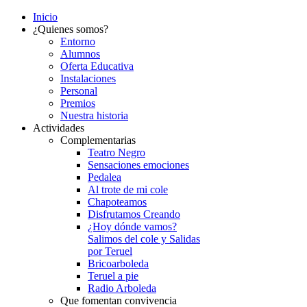
Inicio
¿Quienes somos?
Entorno
Alumnos
Oferta Educativa
Instalaciones
Personal
Premios
Nuestra historia
Actividades
Complementarias
Teatro Negro
Sensaciones emociones
Pedalea
Al trote de mi cole
Chapoteamos
Disfrutamos Creando
¿Hoy dónde vamos?
Salimos del cole y Salidas
por Teruel
Bricoarboleda
Teruel a pie
Radio Arboleda
Que fomentan convivencia