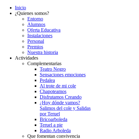
Inicio
¿Quienes somos?
Entorno
Alumnos
Oferta Educativa
Instalaciones
Personal
Premios
Nuestra historia
Actividades
Complementarias
Teatro Negro
Sensaciones emociones
Pedalea
Al trote de mi cole
Chapoteamos
Disfrutamos Creando
¿Hoy dónde vamos?
Salimos del cole y Salidas
por Teruel
Bricoarboleda
Teruel a pie
Radio Arboleda
Que fomentan convivencia