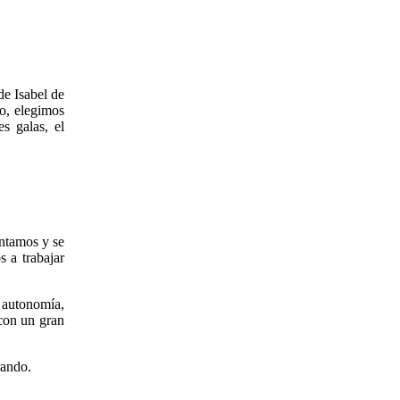
de Isabel de
o, elegimos
s galas, el
entamos y se
 a trabajar
 autonomía,
 con un gran
rando.