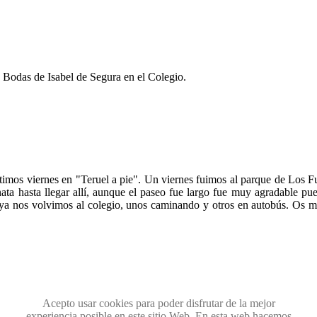
s Bodas de Isabel de Segura en el Colegio.
timos viernes en "Teruel a pie". Un viernes fuimos al parque de Los F
nata hasta llegar allí, aunque el paseo fue largo fue muy agradable p
ya nos volvimos al colegio, unos caminando y otros en autobús. Os m
Acepto usar cookies para poder disfrutar de la mejor
experiencia posible en este sitio Web. En esta web hacemos