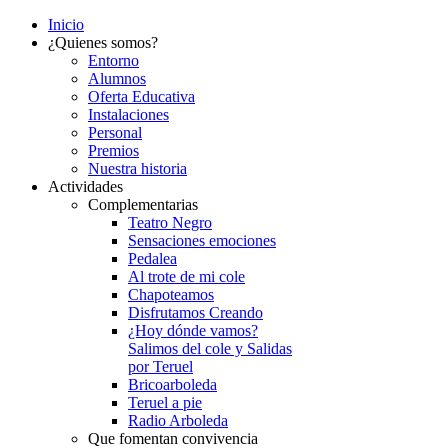
Inicio
¿Quienes somos?
Entorno
Alumnos
Oferta Educativa
Instalaciones
Personal
Premios
Nuestra historia
Actividades
Complementarias
Teatro Negro
Sensaciones emociones
Pedalea
Al trote de mi cole
Chapoteamos
Disfrutamos Creando
¿Hoy dónde vamos?
Salimos del cole y Salidas
por Teruel
Bricoarboleda
Teruel a pie
Radio Arboleda
Que fomentan convivencia