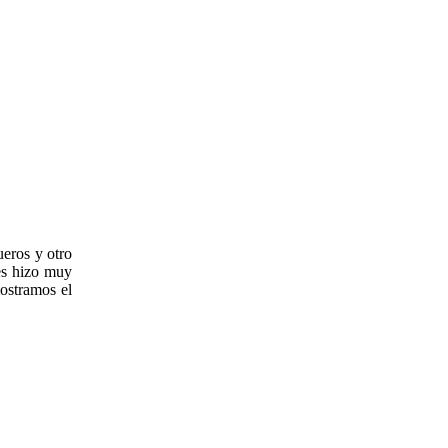
ueros y otro
ues hizo muy
ostramos el