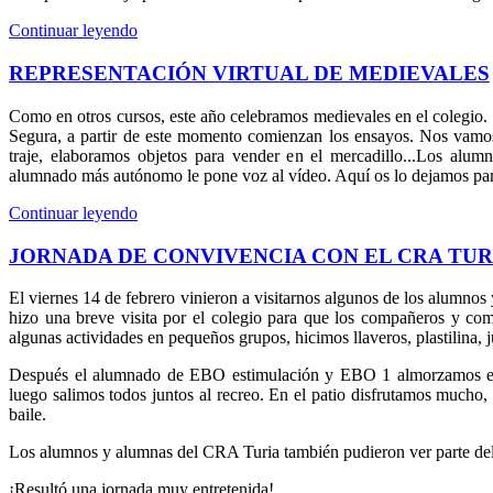
Continuar leyendo
REPRESENTACIÓN VIRTUAL DE MEDIEVALES
Como en otros cursos, este año celebramos medievales en el colegio. E
Segura, a partir de este momento comienzan los ensayos. Nos vamos 
traje, elaboramos objetos para vender en el mercadillo...Los alu
alumnado más autónomo le pone voz al vídeo. Aquí os lo dejamos para
Continuar leyendo
JORNADA DE CONVIVENCIA CON EL CRA TUR
El viernes 14 de febrero vinieron a visitarnos algunos de los alumnos
hizo una breve visita por el colegio para que los compañeros y com
algunas actividades en pequeños grupos, hicimos llaveros, plastilina, 
Después el alumnado de EBO estimulación y EBO 1 almorzamos en 
luego salimos todos juntos al recreo. En el patio disfrutamos mucho
baile.
Los alumnos y alumnas del CRA Turia también pudieron ver parte del 
¡Resultó una jornada muy entretenida!