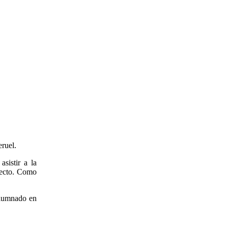
eruel.
sistir a la
recto. Como
 alumnado en