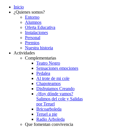
Inicio
¿Quienes somos?
Entorno
Alumnos
Oferta Educativa
Instalaciones
Personal
Premios
Nuestra historia
Actividades
Complementarias
Teatro Negro
Sensaciones emociones
Pedalea
Al trote de mi cole
Chapoteamos
Disfrutamos Creando
¿Hoy dónde vamos?
Salimos del cole y Salidas
por Teruel
Bricoarboleda
Teruel a pie
Radio Arboleda
Que fomentan convivencia