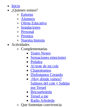
Inicio
¿Quienes somos?
Entorno
Alumnos
Oferta Educativa
Instalaciones
Personal
Premios
Nuestra historia
Actividades
Complementarias
Teatro Negro
Sensaciones emociones
Pedalea
Al trote de mi cole
Chapoteamos
Disfrutamos Creando
¿Hoy dónde vamos?
Salimos del cole y Salidas
por Teruel
Bricoarboleda
Teruel a pie
Radio Arboleda
Que fomentan convivencia